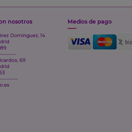
on nosotros
Medios de pago
érez Domínguez, 14
drid
 89
---------
icardos, 69
drid
 53
-----------
lo.es