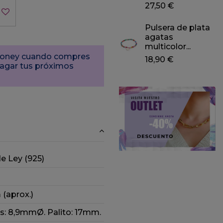
27,50 €
Pulsera de plata
agatas
multicolor...
Money cuando compres
18,90 €
pagar tus próximos
de Ley (925)
(aprox.)
os: 8,9mmØ. Palito: 17mm.