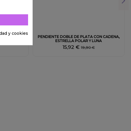
Fuera de stock
idad y cookies
NIMÓ
PENDIENTE DOBLE DE PLATA CON CADENA,
ESTRELLA POLAR Y LUNA
15,92 €
19,90 €