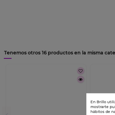
Tenemos otros 16 productos en la misma cate
En Brillo uti
mostrarte pub
hábitos de n