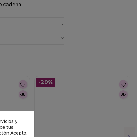
o cadena
-20%
vicios y
 de tus
otón Acepto.