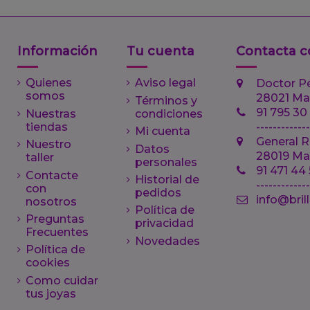
Información
Tu cuenta
Contacta c
Quienes
Aviso legal
Doctor P
somos
28021 Ma
Términos y
91 795 30
Nuestras
condiciones
tiendas
-------------
Mi cuenta
General R
Nuestro
Datos
28019 Ma
taller
personales
91 471 44
Contacte
Historial de
------------
con
pedidos
info@bril
nosotros
Política de
Preguntas
privacidad
Frecuentes
Novedades
Política de
cookies
Como cuidar
tus joyas