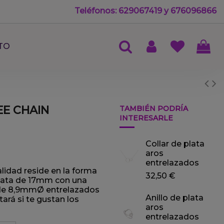
Teléfonos: 629067419 y 676096866
TO
EE CHAIN
TAMBIÉN PODRÍA
INTERESARLE
Collar de plata
aros
entrelazados
lidad reside en la forma
32,50 €
 plata de 17mm con una
s de 8,9mmØ entrelazados
Anillo de plata
tará si te gustan los
aros
entrelazados