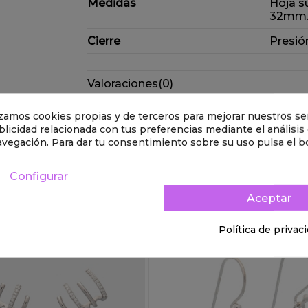
Medidas
Hoja su
32mm
Cierre
Presió
Valoraciones
(0)
Derecho de desistimiento
lizamos cookies propias y de terceros para mejorar nuestros ser
licidad relacionada con tus preferencias mediante el análisis
avegación. Para dar tu consentimiento sobre su uso pulsa el b
goría:
Configurar
Aceptar
Política de privac