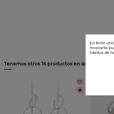
En Brillo uti
mostrarte pub
hábitos de n
Tenemos otros 16 productos en la misma cate