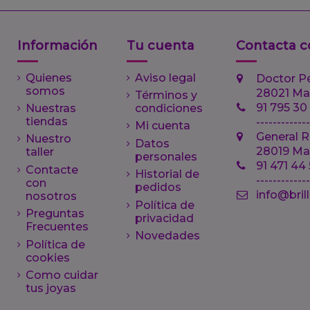
Información
Tu cuenta
Contacta c
Quienes
Aviso legal
Doctor P
somos
28021 Ma
Términos y
91 795 30
Nuestras
condiciones
tiendas
-------------
Mi cuenta
General R
Nuestro
Datos
28019 Ma
taller
personales
91 471 44
Contacte
Historial de
------------
con
pedidos
info@bril
nosotros
Política de
Preguntas
privacidad
Frecuentes
Novedades
Política de
cookies
Como cuidar
tus joyas