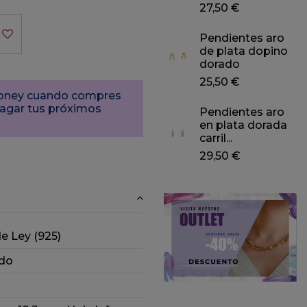
27,50 €
Pendientes aro
de plata dopino
dorado
25,50 €
Money cuando compres
pagar tus próximos
Pendientes aro
en plata dorada
carril...
29,50 €
de Ley (925)
do
m