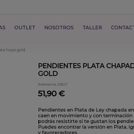
AS
OUTLET
NOSOTROS
TALLER
CONTAC
te hojas gold
PENDIENTES PLATA CHAPA
GOLD
Referencia
20527
51,90 €
Pendientes en Plata de Ley chapada en
caen en movimiento y con terminación 
podrás resistirte si te gustan los pendi
Puedes encontrar la versión en Plata, 
y favorecedores.