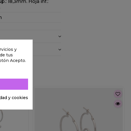
p.: 18,3mm. Hoja inf.:
.
n
vicios y
 de tus
otón Acepto.
idad y cookies