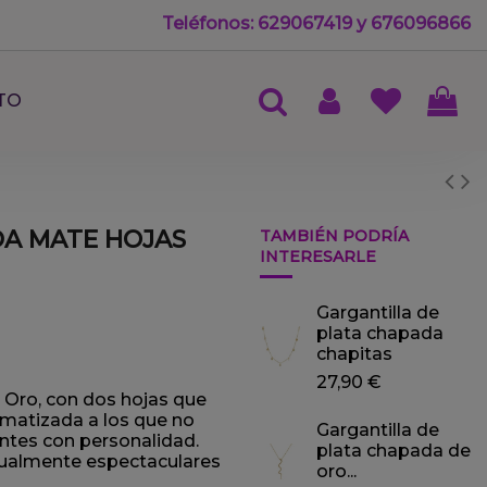
Teléfonos: 629067419 y 676096866
TO
DA MATE HOJAS
TAMBIÉN PODRÍA
INTERESARLE
Gargantilla de
plata chapada
chapitas
27,90 €
 Oro, con dos hojas que
matizada a los que no
Gargantilla de
entes con personalidad.
plata chapada de
igualmente espectaculares
oro...