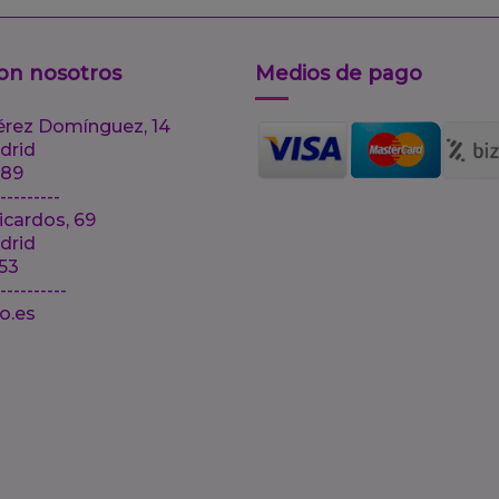
on nosotros
Medios de pago
érez Domínguez, 14
drid
 89
---------
icardos, 69
drid
 53
-----------
lo.es