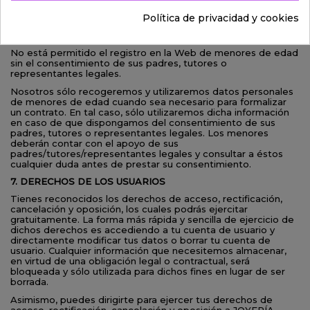
nuestra y siguiendo nuestras instrucciones para la correcta
Política de privacidad y cookies
gestión del servicio.
6. ¿UTILIZAMOS INFORMACIÓN DE MENORES DE EDAD?
No está permitido el registro en la Web de menores de edad
sin el consentimiento de sus padres, tutores o
representantes legales.
Nosotros sólo recogeremos y utilizaremos datos personales
de menores de edad cuando sea necesario para formalizar
un contrato. En tal caso, sólo utilizaremos dicha información
en caso de que dispongamos del consentimiento de sus
padres, tutores o representantes legales. Los menores
deberán contar con el apoyo de sus
padres/tutores/representantes legales y consultar a éstos
cualquier duda antes de prestar su consentimiento.
7. DERECHOS DE LOS USUARIOS
Tienes reconocidos los derechos de acceso, rectificación,
cancelación y oposición, los cuales podrás ejercitar
gratuitamente. La forma más rápida y sencilla de ejercicio de
dichos derechos es accediendo a tu cuenta de usuario y
directamente modificar tus datos o borrar tu cuenta de
usuario. Cualquier información que necesitemos almacenar,
en virtud de una obligación legal o contractual, será
bloqueada y sólo utilizada para dichos fines en lugar de ser
borrada.
Asimismo, puedes dirigirte para ejercer tus derechos de
acceso, rectificación, cancelación y oposición a JOYERÍA