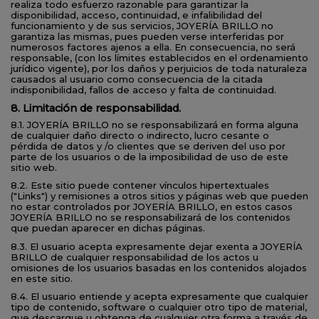
realiza todo esfuerzo razonable para garantizar la
disponibilidad, acceso, continuidad, e infalibilidad del
funcionamiento y de sus servicios, JOYERÍA BRILLO no
garantiza las mismas, pues pueden verse interferidas por
numerosos factores ajenos a ella. En consecuencia, no será
responsable, (con los límites establecidos en el ordenamiento
jurídico vigente), por los daños y perjuicios de toda naturaleza
causados al usuario como consecuencia de la citada
indisponibilidad, fallos de acceso y falta de continuidad.
8. Limitación de responsabilidad.
8.1. JOYERÍA BRILLO no se responsabilizará en forma alguna
de cualquier daño directo o indirecto, lucro cesante o
pérdida de datos y /o clientes que se deriven del uso por
parte de los usuarios o de la imposibilidad de uso de este
sitio web.
8.2. Este sitio puede contener vínculos hipertextuales
("Links") y remisiones a otros sitios y páginas web que pueden
no estar controlados por JOYERÍA BRILLO, en estos casos
JOYERÍA BRILLO no se responsabilizará de los contenidos
que puedan aparecer en dichas páginas.
8.3. El usuario acepta expresamente dejar exenta a JOYERÍA
BRILLO de cualquier responsabilidad de los actos u
omisiones de los usuarios basadas en los contenidos alojados
en este sitio.
8.4. El usuario entiende y acepta expresamente que cualquier
tipo de contenido, software o cualquier otro tipo de material,
que descargue u obtenga de cualquier otra forma a través de