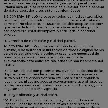
este sitio se realiza por su cuenta y riesgo, y que él como
usuario será el único responsable de cualquier daño o pérdida
de datos causados a sus sistemas informáticos.
8.5. JOYERÍA BRILLO ha puesto todos los medios razonables
para asegurar que la información que contiene este sitio es
correcta. No obstante, los usuarios del sitio aceptan conocer
que parte de la información contenida en este sitio podría
ser incorrecta, estar incompleta o anticuada, o contener
errores.
9. Derecho de exclusión y nulidad parcial.
9.1. JOYERÍA BRILLO se reserva el derecho de cancelar,
eliminar, o desautorizar la utilización de todos o alguno de los
servicios del sitio web a cualquier usuario sin necesidad de
previo aviso si a su criterio, y en cualquier tipo de
circunstancia, éste estuviera realizando un uso incorrecto del
mismo.
9.2. Si un Tribunal competente resuelve que cualquiera de las
disposiciones contenidas en estas condiciones legales es
ilícita o nula, tal disposición será excluida si así se requiriera
legalmente. El usuario acepta expresamente que el resto de
las disposiciones no excluidas no se verán modificadas, y que
seguirán teniendo plena vigencia.
10. Ley aplicable y Jurisdicción.
10.1 Este sitio se encuentra ubicado y es operado desde
España. Todas las cuestiones relativas a este sitio se rigen
por las leyes españolas y se someten a la jurisdicción de los