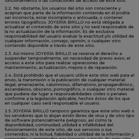
funcionamiento o las condiciones de acceso de este sitio.
2.2. No obstante, los usuarios del sitio son consciente y
aceptan que parte de la información contenida en él podría
ser incorrecta, estar incompleta o anticuada, o contener
errores tipográficos. JOYERÍA BRILLO no está obligada a
actualizar el contenido de este sitio y no será responsable de
la no actualización de la información. Es de exclusiva
responsabilidad del usuario evaluar la exactitud y/o utilidad de
cualquier información, consejo, opinión, o cualquier otro
contenido disponible a través de este sitio.
2.3. Así mismo JOYERÍA BRILLO se reserva el derecho a
suspender temporalmente, sin necesidad de previo aviso, el
acceso a este sitio para realizar operaciones de
mantenimiento, actualización, mejora o de reparación.
2.4. Está prohibido que el usuario utilice este sitio web para el
envío, la transmisión o la publicación de cualquier material
ilegal, amenazante, calumnioso, difamatorio, propagandístico,
escandaloso, obsceno, pornográfico, o cualquier otro material
que pudiera dar lugar a responsabilidades civiles o penales
conforme a la legislación aplicable, hechos éstos de los que
en cualquier caso será responsable el usuario.
2.5. JOYERÍA BRILLO tampoco garantiza que este sitio web o
los servidores que lo alojan estén libres de virus y de otro tipo
de software potencialmente peligroso, así como la
disponibilidad, continuidad, utilidad e infalibilidad del
funcionamiento de este sitio, de sus servicios o sus
contenidos; ni la licitud, fiabilidad o utilidad de la información y
contenidos suministrados por terceros a través de este sitio.