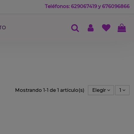
Teléfonos: 629067419 y 676096866
TO
Mostrando 1-1 de 1 artículo(s)
Elegir
1