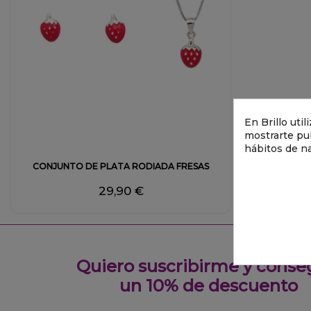
En Brillo uti
mostrarte pub
hábitos de n
CONJUNTO DE PLATA RODIADA FRESAS
29,90 €
Quiero suscribirme y conse
un 10% de descuento