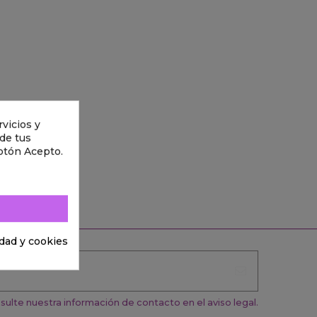
vicios y
 de tus
otón Acepto.
idad y cookies
ulte nuestra información de contacto en el aviso legal.