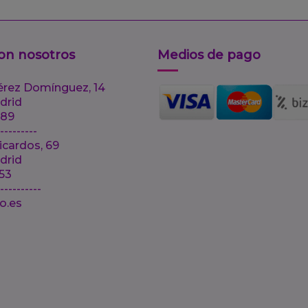
on nosotros
Medios de pago
érez Domínguez, 14
drid
 89
---------
icardos, 69
drid
 53
-----------
lo.es