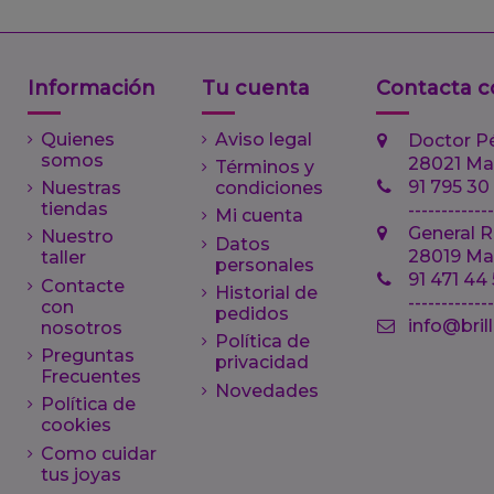
Información
Tu cuenta
Contacta c
Quienes
Aviso legal
Doctor P
somos
28021 Ma
Términos y
91 795 30
Nuestras
condiciones
tiendas
-------------
Mi cuenta
General R
Nuestro
Datos
28019 Ma
taller
personales
91 471 44
Contacte
Historial de
------------
con
pedidos
info@bril
nosotros
Política de
Preguntas
privacidad
Frecuentes
Novedades
Política de
cookies
Como cuidar
tus joyas