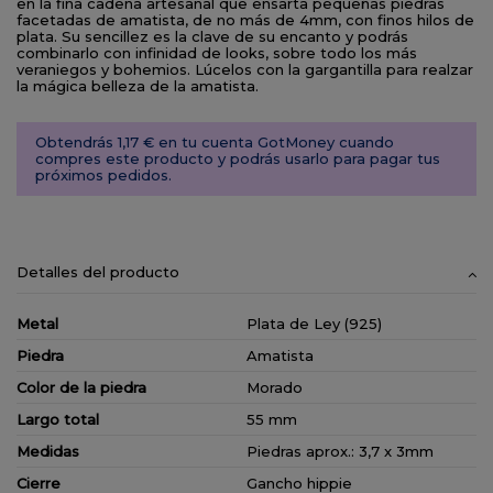
en la fina cadena artesanal que ensarta pequeñas piedras
facetadas de amatista, de no más de 4mm, con finos hilos de
plata. Su sencillez es la clave de su encanto y podrás
combinarlo con infinidad de looks, sobre todo los más
veraniegos y bohemios. Lúcelos con la gargantilla para realzar
la mágica belleza de la amatista.
Obtendrás 1,17 € en tu cuenta GotMoney cuando
compres este producto y podrás usarlo para pagar tus
próximos pedidos.
Detalles del producto
Metal
Plata de Ley (925)
Piedra
Amatista
Color de la piedra
Morado
Largo total
55 mm
Medidas
Piedras aprox.: 3,7 x 3mm
Cierre
Gancho hippie