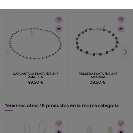
También podría interesarle
GARGANTILLA PLATA "DELHI"
PULSERA PLATA "DELHI"
AMATISTA
AMATISTA
49,50 €
29,50 €
Tenemos otros 16 productos en la misma categoría: