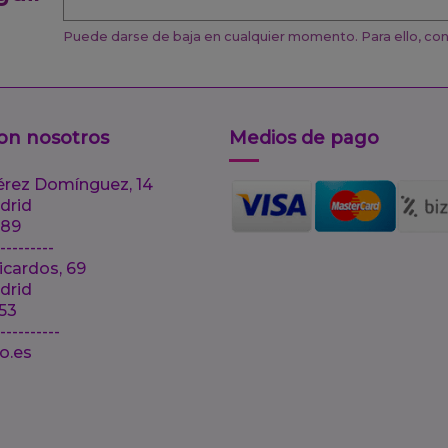
Puede darse de baja en cualquier momento. Para ello, cons
on nosotros
Medios de pago
érez Domínguez, 14
drid
 89
---------
icardos, 69
drid
 53
-----------
lo.es