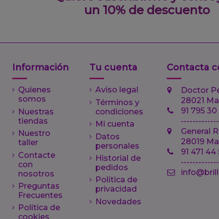
un 10% de descuento
Información
Tu cuenta
Contacta c
Quienes
Aviso legal
Doctor P
somos
28021 Ma
Términos y
91 795 30
Nuestras
condiciones
tiendas
-------------
Mi cuenta
General R
Nuestro
Datos
28019 Ma
taller
personales
91 471 44
Contacte
Historial de
------------
con
pedidos
info@bril
nosotros
Política de
Preguntas
privacidad
Frecuentes
Novedades
Política de
cookies