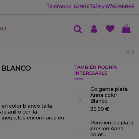
Teléfonos: 629067419 y 676096866
TO
R BLANCO
TAMBIÉN PODRÍA
INTERESARLE
Colgante plata
Anna color
Blanco
 en color blanco talla
26,90 €
te anillo con la
a juego, los encontraras en
Pendientes plata
presión Anna
color...