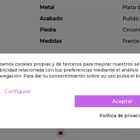
Metal
Plata 
Acabado
Pulido
Piedra
Circon
Medidas
Frente
Valoraciones
(0)
lizamos cookies propias y de terceros para mejorar nuestros ser
licidad relacionada con tus preferencias mediante el análisis
Derecho de desistimiento
avegación. Para dar tu consentimiento sobre su uso pulsa el b
Configurar
goría:
Aceptar
Política de privac