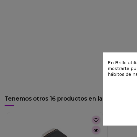
En Brillo uti
mostrarte pub
hábitos de n
Tenemos otros 16 productos en la misma cate