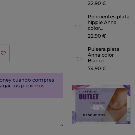
22,90 €
Pendientes plata
hippie Anna
color...
22,90 €
Pulsera plata
Anna color
Blanco
74,90 €
Money cuando compres
pagar tus próximos