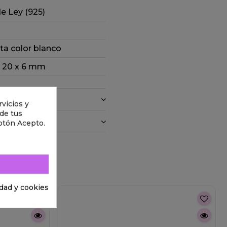
de Ley (925)
ita color blanco
: 20 x 6 mm
vicios y
 de tus
otón Acepto.
idad y cookies