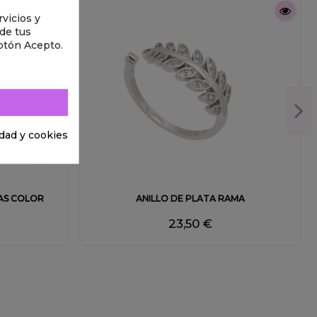
vicios y
 de tus
otón Acepto.
idad y cookies
Fuera de stock
TAS COLOR
ANILLO DE PLATA RAMA
23,50 €