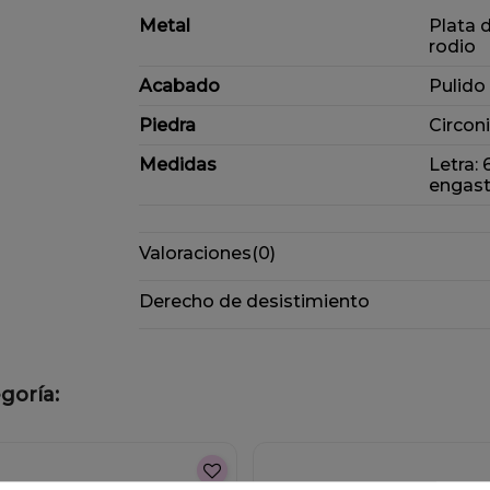
Metal
Plata 
rodio
Acabado
Pulido
Piedra
Circon
Medidas
Letra:
engast
Valoraciones
(0)
Derecho de desistimiento
goría: