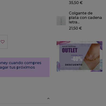
35,50 €
Colgante de
plata con cadena
letra...
21,50 €
Money cuando compres
pagar tus próximos