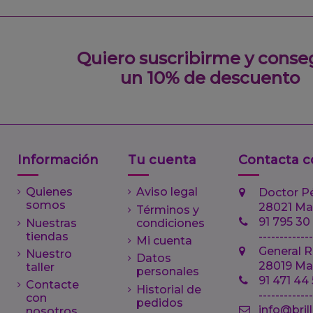
Quiero suscribirme y conse
un 10% de descuento
Información
Tu cuenta
Contacta c
Quienes
Aviso legal
Doctor P
somos
28021 Ma
Términos y
91 795 30
Nuestras
condiciones
tiendas
-------------
Mi cuenta
General R
Nuestro
Datos
28019 Ma
taller
personales
91 471 44
Contacte
Historial de
------------
con
pedidos
info@bril
nosotros