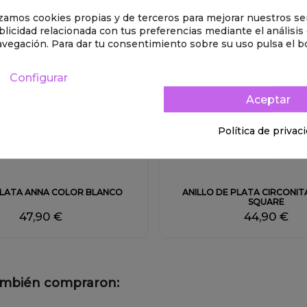
lizamos cookies propias y de terceros para mejorar nuestros ser
licidad relacionada con tus preferencias mediante el análisis
avegación. Para dar tu consentimiento sobre su uso pulsa el b
Configurar
Aceptar
Política de privac
PLATA ANNA COLOR BLANCO
ANILLO DE PLATA CIRCONI
SQUARE
47,90 €
44,90 €
también compraron: