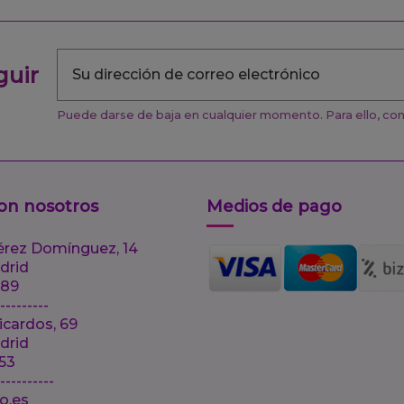
guir
Puede darse de baja en cualquier momento. Para ello, cons
on nosotros
Medios de pago
érez Domínguez, 14
drid
 89
---------
icardos, 69
drid
 53
-----------
lo.es