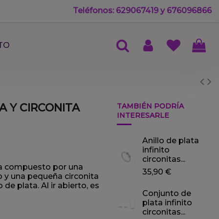
Teléfonos: 629067419 y 676096866
TO
A Y CIRCONITA
TAMBIÉN PODRÍA
INTERESARLE
Anillo de plata
infinito
circonitas...
iada compuesto por una
35,90 €
do y una pequeña circonita
de plata. Al ir abierto, es
Conjunto de
plata infinito
circonitas...