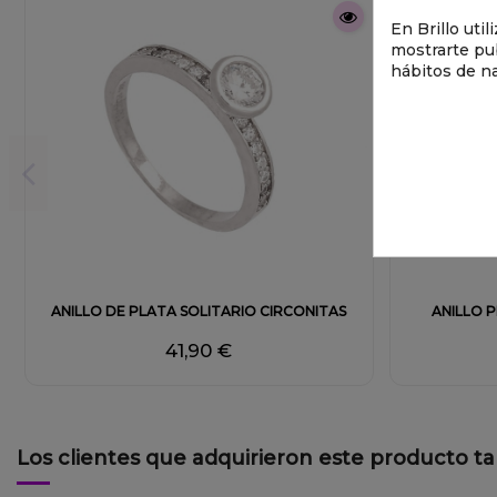
En Brillo uti
mostrarte pub
hábitos de n
ANILLO DE PLATA SOLITARIO CIRCONITAS
ANILLO 
41,90 €
Los clientes que adquirieron este producto 