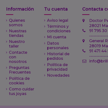
Información
Tu cuenta
Contacta c
Quienes
Aviso legal
Doctor P
somos
28021 Ma
Términos y
91 795 30
Nuestras
condiciones
tiendas
-------------
Mi cuenta
General R
Nuestro
Datos
28019 Ma
taller
personales
91 471 44
Contacte
Historial de
------------
con
pedidos
info@bril
nosotros
Política de
Preguntas
privacidad
Frecuentes
Novedades
Política de
cookies
Como cuidar
tus joyas