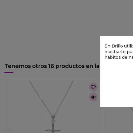
En Brillo uti
mostrarte pub
hábitos de n
Tenemos otros 16 productos en la misma cate