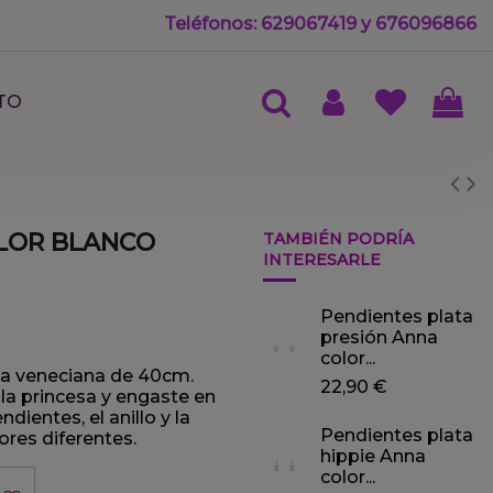
Teléfonos: 629067419 y 676096866
TO
LOR BLANCO
TAMBIÉN PODRÍA
INTERESARLE
Pendientes plata
presión Anna
color...
na veneciana de 40cm.
22,90 €
la princesa y engaste en
dientes, el anillo y la
Pendientes plata
ores diferentes.
hippie Anna
color...