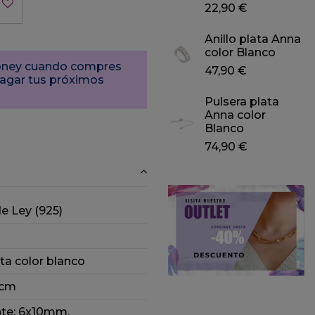
22,90 €
Anillo plata Anna
color Blanco
Money cuando compres
47,90 €
pagar tus próximos
Pulsera plata
Anna color
Blanco
74,90 €
de Ley (925)
ita color blanco
 cm
te: 6x10mm.