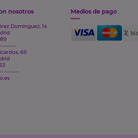
on nosotros
Medios de pago
érez Domínguez, 14
drid
 89
---------
icardos, 69
drid
 53
-----------
lo.es