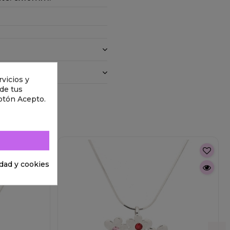
vicios y
 de tus
otón Acepto.
idad y cookies