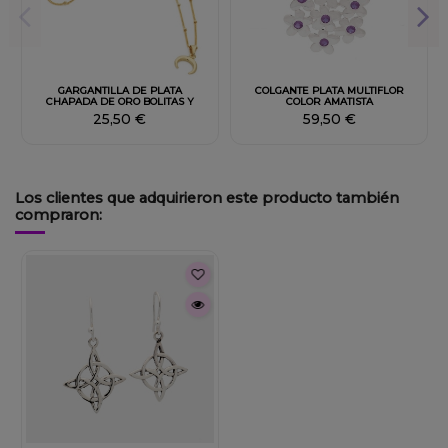
Fuera de stock
GARGANTILLA DE PLATA
COLGANTE PLATA MULTIFLOR
CHAPADA DE ORO BOLITAS Y
COLOR AMATISTA
LUNA
25,50 €
59,50 €
Los clientes que adquirieron este producto también
compraron:
Fuera de stock