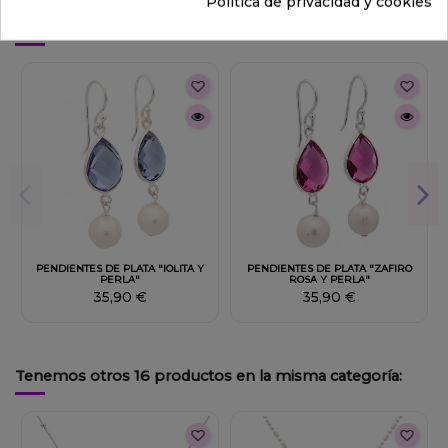
Política de privacidad y cookies
También podría interesarle
PENDIENTES DE PLATA "IOLITA Y
PENDIENTES DE PLATA "ZAFIRO
PERLA"
ROSA Y PERLA"
35,90 €
35,90 €
Tenemos otros 16 productos en la misma categoría: