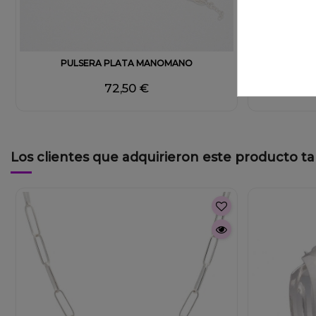
PULSERA PLATA MANOMANO
BRAZAL
72,50 €
Los clientes que adquirieron este producto 