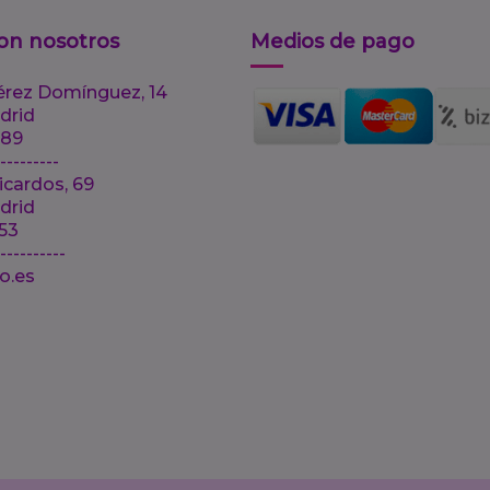
on nosotros
Medios de pago
érez Domínguez, 14
drid
 89
---------
icardos, 69
drid
 53
-----------
lo.es