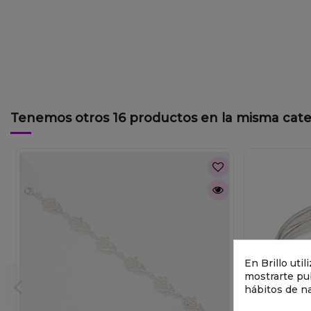
Tenemos otros 16 productos en la misma cate
En Brillo uti
mostrarte pub
hábitos de n