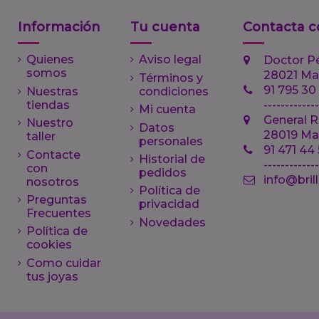
Información
Tu cuenta
Contacta c
Quienes
Aviso legal
Doctor P
somos
28021 Ma
Términos y
91 795 30
Nuestras
condiciones
tiendas
-------------
Mi cuenta
General R
Nuestro
Datos
28019 Ma
taller
personales
91 471 44
Contacte
Historial de
------------
con
pedidos
info@bril
nosotros
Política de
Preguntas
privacidad
Frecuentes
Novedades
Política de
cookies
Como cuidar
tus joyas