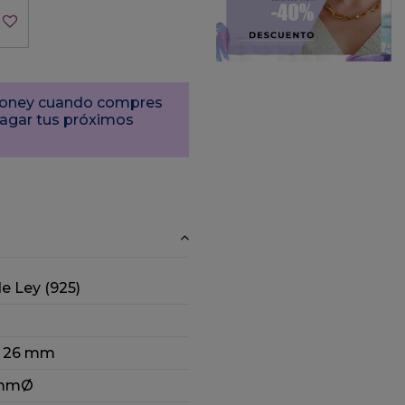
tMoney cuando compres
pagar tus próximos
de Ley (925)
: 26 mm
0mmØ