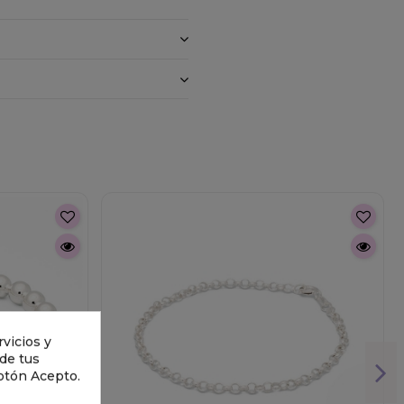
vicios y
 de tus
otón Acepto.