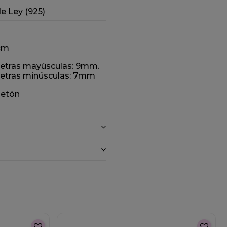
de Ley (925)
 cm
 letras mayúsculas: 9mm.
 letras minúsculas: 7mm
etón