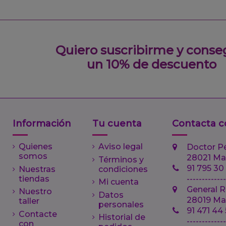
Quiero suscribirme y conse
un 10% de descuento
Información
Tu cuenta
Contacta c
Quienes
Aviso legal
Doctor P
somos
28021 Ma
Términos y
91 795 30
Nuestras
condiciones
tiendas
-------------
Mi cuenta
General R
Nuestro
Datos
28019 Ma
taller
personales
91 471 44
Contacte
Historial de
------------
con