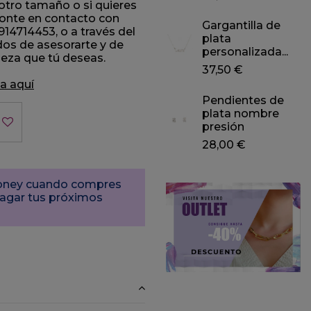
, otro tamaño o si quieres
ponte en contacto con
Gargantilla de
14714453, o a través del
plata
dos de asesorarte y de
personalizada...
pieza que tú deseas.
37,50 €
a aquí­
Pendientes de
plata nombre
presión
28,00 €
Money cuando compres
pagar tus próximos