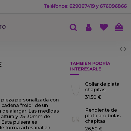
Teléfonos: 629067419 y 676096866
TO
E
TAMBIÉN PODRÍA
INTERESARLE
Collar de plata
chapitas
31,50 €
 pieza personalizada con
a cadena "rolo" de un
Pendiente de
 de alargar. Las medidas
plata aro bolas
altura y 25-30mm de
chapitas
 Esta pulsera es
de forma artesanal en
26,50 €