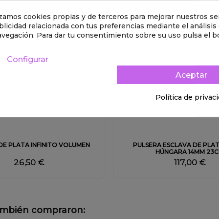
lizamos cookies propias y de terceros para mejorar nuestros ser
licidad relacionada con tus preferencias mediante el análisis
avegación. Para dar tu consentimiento sobre su uso pulsa el b
Configurar
Aceptar
Política de privac
Fuera de stock
DE PLATA INFINITO VOLUMEN
PULSERA ESCLAVA DE PLAT
HÚNGARA 14MM 23
26,50 €
117,00 €
también compraron: