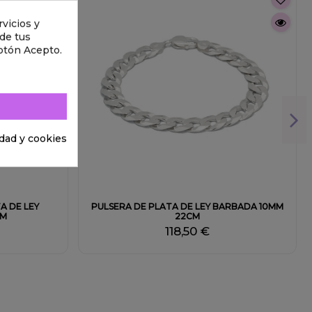
vicios y
 de tus
otón Acepto.
idad y cookies
Fuera de stock
A DE LEY
PULSERA DE PLATA DE LEY BARBADA 10MM
CM
22CM
118,50 €