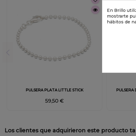
En Brillo uti
mostrarte pub
hábitos de n
PULSERA PLATA LITTLE STICK
PULSERA 
59,50 €
Los clientes que adquirieron este producto 