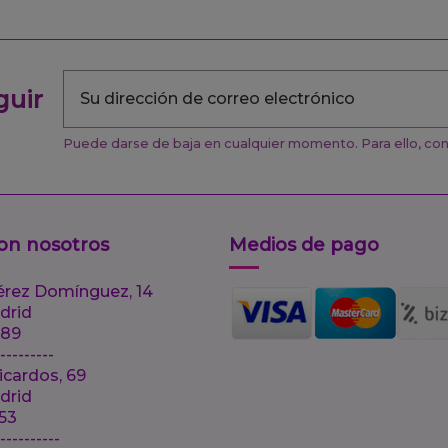
guir
Puede darse de baja en cualquier momento. Para ello, cons
on nosotros
Medios de pago
érez Domínguez, 14
drid
 89
---------
icardos, 69
drid
 53
-----------