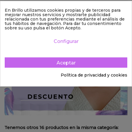
Valoraciones
(0)
En Brillo utilizamos cookies propias y de terceros para
mejorar nuestros servicios y mostrarte publicidad
Derecho de desistimiento
relacionada con tus preferencias mediante el análisis de
tus hábitos de navegación. Para dar tu consentimiento
sobre su uso pulsa el botón Acepto.
Configurar
Aceptar
Política de privacidad y cookies
Tenemos otros 16 productos en la misma categoría: