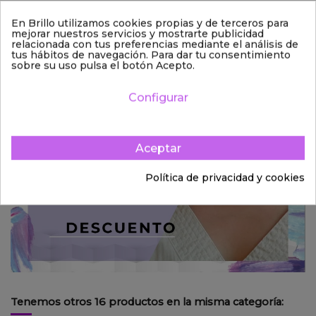
Valoraciones
(0)
En Brillo utilizamos cookies propias y de terceros para
mejorar nuestros servicios y mostrarte publicidad
Derecho de desistimiento
relacionada con tus preferencias mediante el análisis de
tus hábitos de navegación. Para dar tu consentimiento
sobre su uso pulsa el botón Acepto.
Configurar
Aceptar
Política de privacidad y cookies
Tenemos otros 16 productos en la misma categoría: