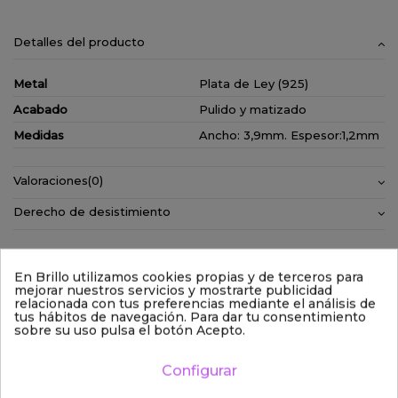
Detalles del producto
Metal
Plata de Ley (925)
Acabado
Pulido y matizado
Medidas
Ancho: 3,9mm. Espesor:1,2mm
Valoraciones
(0)
Derecho de desistimiento
En Brillo utilizamos cookies propias y de terceros para
mejorar nuestros servicios y mostrarte publicidad
relacionada con tus preferencias mediante el análisis de
tus hábitos de navegación. Para dar tu consentimiento
sobre su uso pulsa el botón Acepto.
Configurar