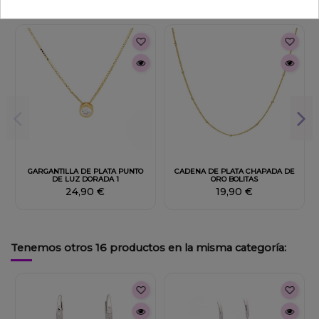
También podría interesarle
Fuera de stock
GARGANTILLA DE PLATA PUNTO
CADENA DE PLATA CHAPADA DE
DE LUZ DORADA 1
ORO BOLITAS
24,90 €
19,90 €
Tenemos otros 16 productos en la misma categoría: