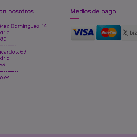
on nosotros
Medios de pago
érez Domínguez, 14
drid
 89
---------
icardos, 69
drid
 53
-----------
lo.es