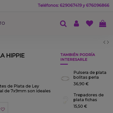
Teléfonos: 629067419 y 676096866
TO
A HIPPIE
TAMBIÉN PODRÍA
INTERESARLE
Pulsera de plata
bolitas perla
36,90 €
tes de Plata de Ley
ral de 7x9mm son ideales
Trepadores de
plata fichas
15,50 €