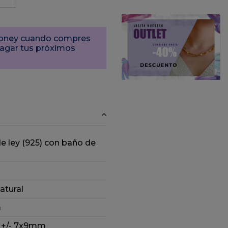
Money cuando compres
pagar tus próximos
de ley (925) con baño de
atural
m
: +/- 7x9mm