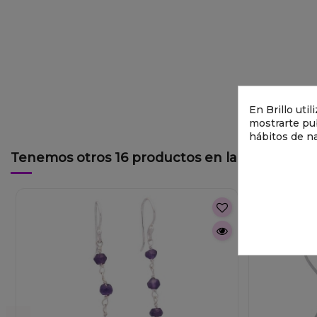
En Brillo uti
mostrarte pub
hábitos de n
Tenemos otros 16 productos en la misma cate