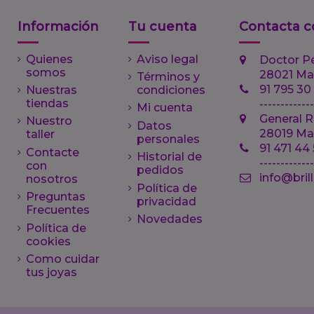
Información
Tu cuenta
Contacta c
Quienes
Aviso legal
Doctor P
somos
28021 Ma
Términos y
91 795 30
Nuestras
condiciones
tiendas
-------------
Mi cuenta
General R
Nuestro
Datos
28019 Ma
taller
personales
91 471 44
Contacte
Historial de
------------
con
pedidos
info@bril
nosotros
Política de
Preguntas
privacidad
Frecuentes
Novedades
Política de
cookies
Como cuidar
tus joyas