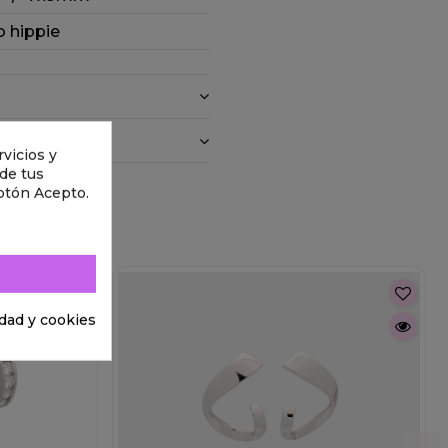
 hippie
vicios y
 de tus
otón Acepto.
idad y cookies