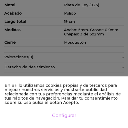
Metal
Plata de Ley (925)
Acabado
Pulido
Largo total
19 cm
Medidas
Ancho: 5mm. Grosor: 0,9mm.
Chapas: 3 de 5x2mm
Cierre
Mosquetón
Valoraciones
(0)
Derecho de desistimiento
En Brillo utilizamos cookies propias y de terceros para
mejorar nuestros servicios y mostrarte publicidad
relacionada con tus preferencias mediante el análisis de
tus hábitos de navegación. Para dar tu consentimiento
sobre su uso pulsa el botón Acepto.
Configurar