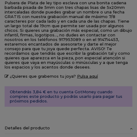
Pulsera de Plata de ley tipo esclava con una bonita cadena
barbada pisada de 5mm con tres chapas lisas de 5x20mm
intercaladas donde puedes grabar un nombre o una fecha
GRATIS con nuestra grabación manual de máximo 7/8
caracteres por cada lado y en cada una de las chapas. Tiene
un largo total de 19cm que permite ser usada por algunos
chicos. Si quieres una grabación más especial, como un dibujo
infantil, firmas, logotipos..., no dudes en contactar con
nosotros en los teléfonos 917953089 o en el 914714453,
estaremos encantados de asesorarte y darte el mejor
consejo para que tu joya quede perfecta. AVISO! Te
recordamos que tendrás que escribir la grabación tal y como
quieres que aparezca en la pieza, pon especial atención si
quieres que vaya en mayúsculas o minúsculas y a que tenga
los espacios y los acentos donde desees.
¿Quieres que grabemos tu joya?
Pulsa aquí­
Obtendrás 3,84 € en tu cuenta GotMoney cuando
compres este producto y podrás usarlo para pagar tus
próximos pedidos.
Detalles del producto