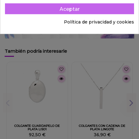
Aceptar
Política de privacidad y cookies
También podría interesarle
Fuera de stock
Fuera de stock
COLGANTE GUARDAPELO DE
COLGANTES CON CADENA DE
PLATA LISO1
PLATA LINGOTE
92,50 €
36,90 €