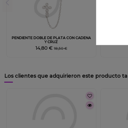
Fuera de stock
PENDIENTE DOBLE DE PLATA CON CADENA
PENDI
Y CRUZ
14,80 €
18,50 €
Los clientes que adquirieron este producto 