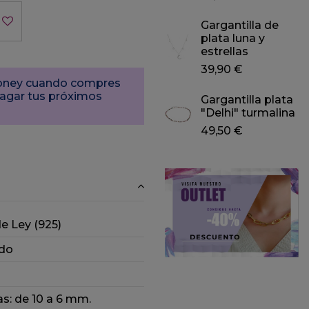
Gargantilla de
plata luna y
estrellas
39,90 €
Money cuando compres
pagar tus próximos
Gargantilla plata
"Delhi" turmalina
49,50 €
de Ley (925)
do
as: de 10 a 6 mm.