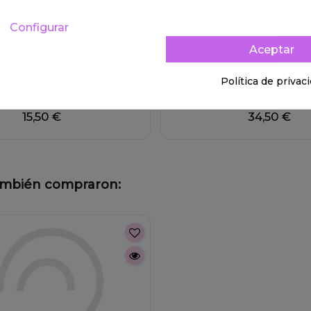
Configurar
Aceptar
Fuera de stock
Política de privac
ENTES PLATA ARCO MULTI
PENDIENTES DE PLATA 3 AROS
15,50 €
34,50 €
también compraron: