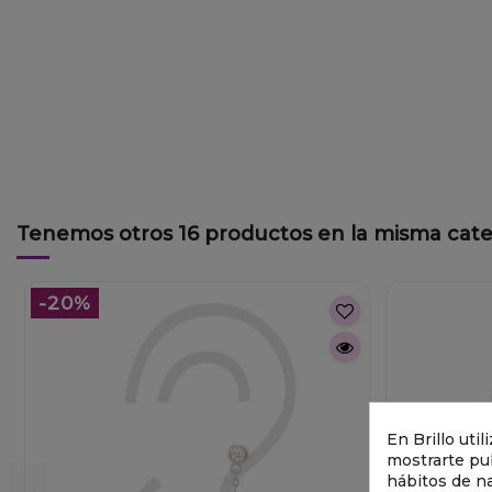
Tenemos otros 16 productos en la misma cate
-20%
En Brillo uti
mostrarte pub
hábitos de n