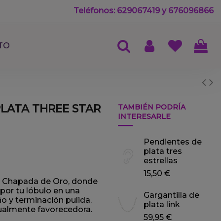
Teléfonos: 629067419 y 676096866
TO
LATA THREE STAR
TAMBIÉN PODRÍA
INTERESARLE
Pendientes de
plata tres
estrellas
15,50 €
y Chapada de Oro, donde
por tu lóbulo en una
Gargantilla de
o y terminación pulida.
plata link
gualmente favorecedora.
59,95 €