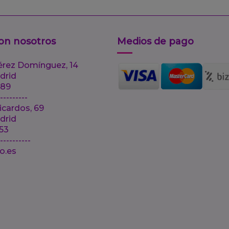
on nosotros
Medios de pago
érez Domínguez, 14
drid
 89
---------
icardos, 69
drid
 53
-----------
lo.es