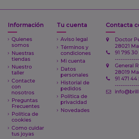
Información
Tu cuenta
Contacta c
Quienes
Aviso legal
Doctor P
somos
28021 Ma
Términos y
91 795 30
Nuestras
condiciones
tiendas
-------------
Mi cuenta
General R
Nuestro
Datos
28019 Ma
taller
personales
91 471 44
Contacte
Historial de
------------
con
pedidos
info@bril
nosotros
Política de
Preguntas
privacidad
Frecuentes
Novedades
Política de
cookies
Como cuidar
tus joyas