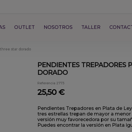
AS
OUTLET
NOSOTROS
TALLER
CONTAC
three star dorado
PENDIENTES TREPADORES P
DORADO
Referencia
2773
25,50 €
Pendientes Trepadores en Plata de Le
tres estrellas trepan de mayor a menor 
versión muy favorecedora por su tamañ
Puedes encontrar la versión en Plata i