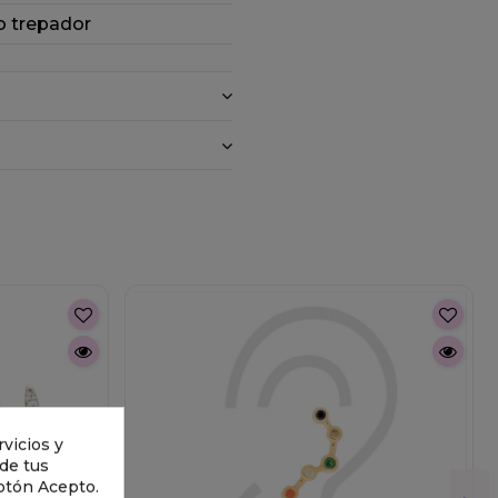
 trepador
vicios y
 de tus
otón Acepto.